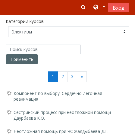
Перейти к основному содержанию
Вход
Категории курсов:
Поиск курсов
Применить
(текущая)
Далее
1
2
3
»
Компонент по выбору: Сердечно-легочная
реанимация
Сестринский процесс при неотложной помощи
Даурбаева К.О.
Неотложная помощь при ЧС Жалдыбаева Д.Г.