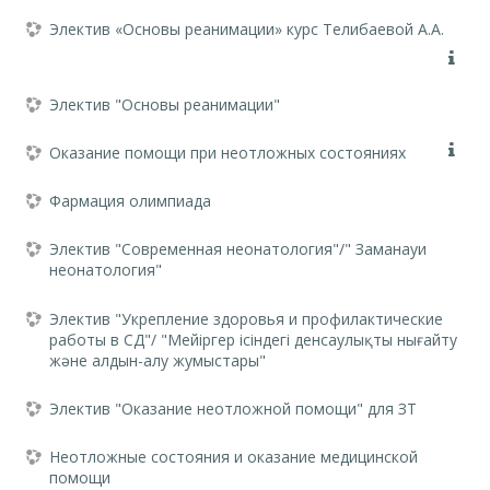
Электив «Основы реанимации» курс Телибаевой А.А.
Электив "Основы реанимации"
Оказание помощи при неотложных состояниях
Фармация олимпиада
Электив "Современная неонатология"/" Заманауи
неонатология"
Электив "Укрепление здоровья и профилактические
работы в СД"/ "Мейіргер ісіндегі денсаулықты нығайту
және алдын-алу жумыстары"
Электив "Оказание неотложной помощи" для ЗТ
Неотложные состояния и оказание медицинской
помощи