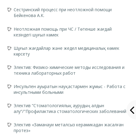
Сестринский процесс при неотложной помощи
Бейкенова А.К.
Неотложная помощь при ЧС / Төтенше жағдай
кезіндегі шуғыл көмек
Шұғыл жағдайлар және жедел медициналық көмек
көрсету
Электив: Физико-химические методы исследования и
техника лабораторных работ
Инсульпен ауыратын науқастармен жұмыс - Работа с
инсультными больными
Электив “Стоматологиялық аурудың алдын
алу“/"Профилактика стоматологических заболеваний"
Электив «Заманауи металсыз керамикадан жасалған
протез»