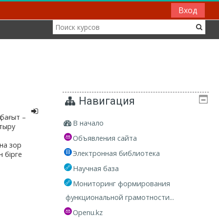
Вход
Навигация
 бағыт –
В начало
ттыру
Объявления сайта
на зор
Электронная библиотека
н бірге
Научная база
Мониторинг формирования
функциональной грамотности...
Openu.kz