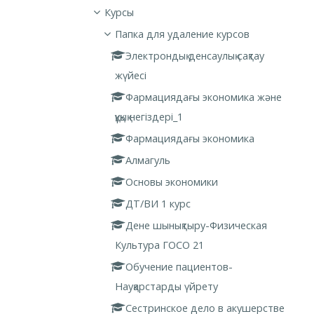
Курсы
Папка для удаление курсов
Электрондық денсаулық сақтау
жүйесі
Фармациядағы экономика және
құқық негіздері_1
Фармациядағы экономика
Алмагуль
Основы экономики
ДТ/ВИ 1 курс
Дене шынықтыру-Физическая
Культура ГОСО 21
Обучение пациентов-
Науқарстарды үйрету
Сестринское дело в акушерстве