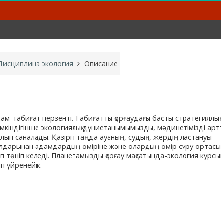
Дисциплина экология
Описание
ам-табиғат перзенті. Табиғатты қорғаудағы басты стратегиялық
мкіндігінше экологиялық дүниетанымымызды, мәдинетімізді ар
лып саналады. Қазіргі таңда ауаның, судың, жердің ластануы
лдарынан адамдардың өміріне және олардың өмір сүру ортасы
уіп төніп келеді. Планетамызды қорғау мақсатында-экология курсы
ып үйренейік.