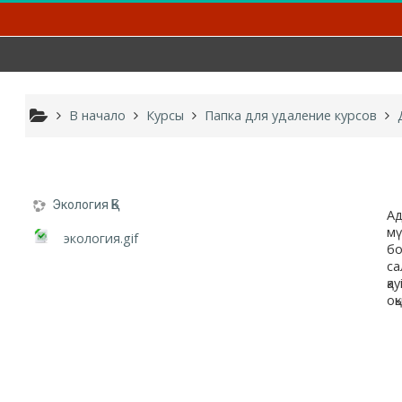
Перейти к основному содержанию
В начало
Курсы
Папка для удаление курсов
Экология ҚБ
Ад
мү
экология.gif
бо
са
қа
оқ