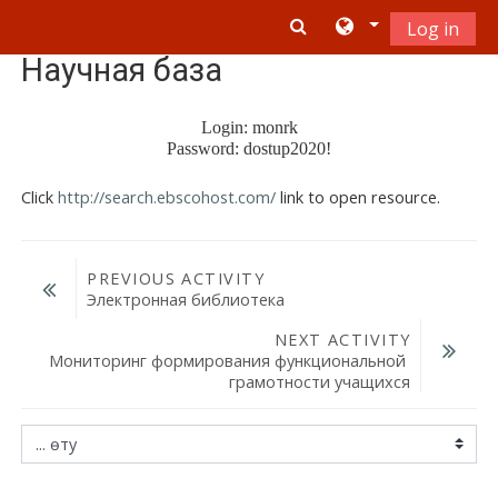
Негізгі мазмұнға
Log in
Научная база
Login: monrk
Password: dostup2020!
Click
http://search.ebscohost.com/
link to open resource.
PREVIOUS ACTIVITY
Электронная библиотека
NEXT ACTIVITY
Мониторинг формирования функциональной 
грамотности учащихся
... өту