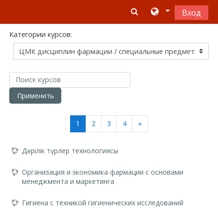
Перейти к основному содержанию
Вход
Категории курсов:
Поиск курсов
Применить
(текущая)
Далее
1
2
3
4
»
Дәрілік түрлер технологиясы
Организация и экономика фармации с основами
менеджмента и маркетинга
Гигиена с техникой гигиенических исследований