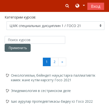
Перейти к основному содержанию
Вход
Категории курсов:
Поиск курсов
Применить
(текущая)
Далее
1
2
»
Онкологиялық бейіндегі науқастарға паллиативтік
көмек және күтім көрсету Госо 2021
Эпидемиология в сестринском деле
Ішкі аурулар пропедевтикасы-Емдеу ісі Госо 2022